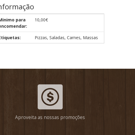
nformação
Minimo para
10,00€
encomendar:
Etiquetas:
Pizzas, Saladas, Carnes, Massas
Aproveita as nossas promoções