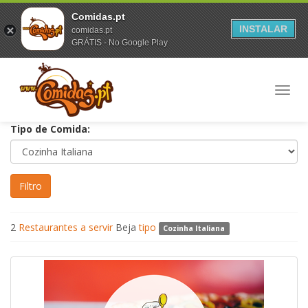
Comidas.pt
INSTALAR
comidas.pt
GRÁTIS - No Google Play
Toggl
navig
Tipo de Comida:
2
Restaurantes a servir
Beja
tipo
Cozinha Italiana