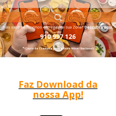
Não sabe se fazemos entregas na sua Zona?
D
escubra aqui.
910 997 126
*
(Custo da Chamada para a Rede Móvel Nacional)
Faz Download da
nossa App!