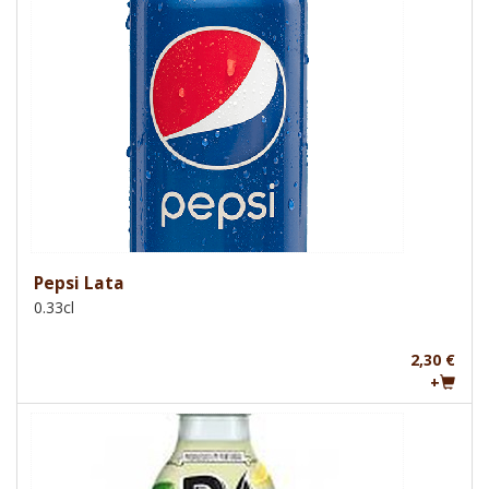
Pepsi Lata
0.33cl
2,30 €
+