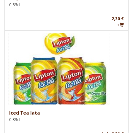
0.33cl
2,30 €
+
Iced Tea lata
0.33cl